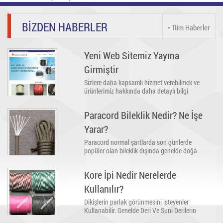
BİZDEN HABERLER
• Tüm Haberler
Yeni Web Sitemiz Yayına
Girmiştir
Sizlere daha kapsamlı hizmet verebilmek ve
ürünlerimiz hakkında daha detaylı bilgi
edinebilmeniz için web sitemizi mobil uyumlu
olarak yeniledik.
Paracord Bileklik Nedir? Ne İşe
Yarar?
Paracord normal şartlarda son günlerde
popüler olan bileklik dışında genelde doğa
aktiviteleri yapan kişiler tarafından ip olarak
hayatta kalma çantaları içinde taşınır. Hatta
Kore İpi Nedir Nerelerde
kemerden tutunda bıçak sapına kadar bir çok
şekilde görülebilir…
Kullanılır?
Dikişlerin parlak görünmesini isteyenler
Kullanabilir. Genelde Deri Ve Suni Derilerin
dikişinde kullanılır. Bileklik Ve takı tasarımında