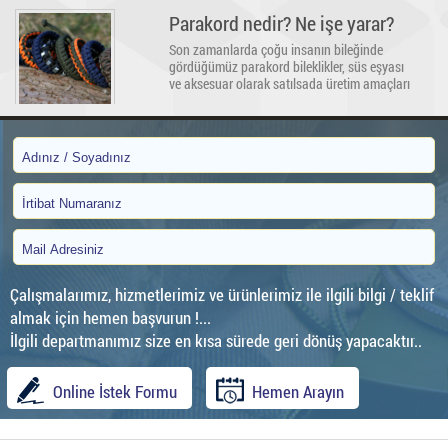
da yaygın biçimde kullanılır.
Parakord nedir? Ne işe yarar?
Son zamanlarda çoğu insanın bileğinde
gördüğümüz parakord bileklikler, süs eşyası
ve aksesuar olarak satılsada üretim amaçları
farklıdır. Üzerleri pusula, kesici alet, ateş
başlatıcı, düdük gibi ekipmanlarla
donatılarak...
Çalışmalarımız, hizmetlerimiz ve ürünlerimiz ile ilgili bilgi / teklif
almak için hemen başvurun !...
İlgili departmanımız size en kısa sürede geri dönüş yapacaktır..
Online İstek Formu
Hemen Arayın