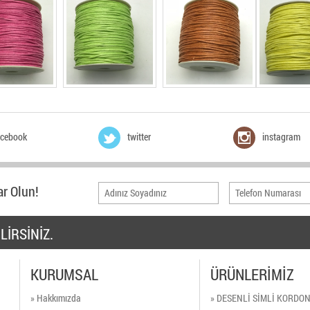
acebook
twitter
instagram
r Olun!
LİRSİNİZ.
KURUMSAL
ÜRÜNLERİMİZ
» Hakkımızda
» DESENLİ SİMLİ KORDO