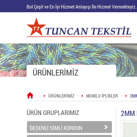
Bol Çeşit ve En İyi Hizmet Anlayışı İle Hizmet Vermekteyiz.
ÜRÜNLERİMİZ
ÜRÜNLERİMİZ
MUMLU İPLİKLER
2MM
ÜRÜN GRUPLARIMIZ
2MM 
DESENLİ SİMLİ KORDON