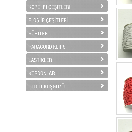
KORE İPİ ÇEŞİTLERİ
FLOŞ İP ÇEŞİTLERİ
SÜETLER
PARACORD KLİPS
LASTİKLER
KORDONLAR
ÇITÇIT KUŞGÖZÜ