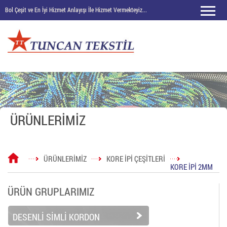
Bol Çeşit ve En İyi Hizmet Anlayışı İle Hizmet Vermekteyiz...
ÜRÜNLERİMİZ
ÜRÜNLERİMİZ
KORE İPİ ÇEŞİTLERİ
KORE İPİ 2MM
ÜRÜN GRUPLARIMIZ
DESENLİ SİMLİ KORDON