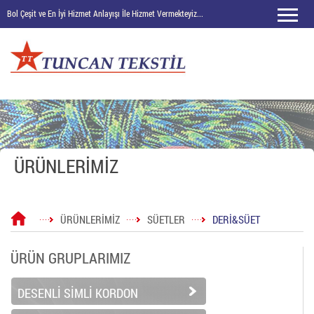
Bol Çeşit ve En İyi Hizmet Anlayışı İle Hizmet Vermekteyiz...
ÜRÜNLERİMİZ
ÜRÜNLERİMİZ
SÜETLER
DERİ&SÜET
ÜRÜN GRUPLARIMIZ
DESENLİ SİMLİ KORDON