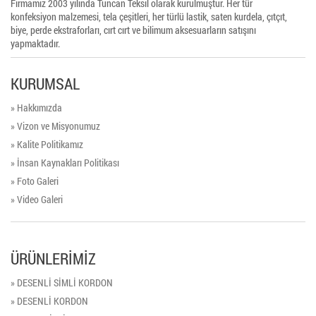
Firmamız 2003 yılında Tuncan Teksil olarak kurulmuştur. Her tür
konfeksiyon malzemesi, tela çeşitleri, her türlü lastik, saten kurdela, çıtçıt,
biye, perde ekstraforları, cırt cırt ve bilimum aksesuarların satışını
yapmaktadır.
KURUMSAL
» Hakkımızda
» Vizon ve Misyonumuz
» Kalite Politikamız
» İnsan Kaynakları Politikası
» Foto Galeri
» Video Galeri
ÜRÜNLERİMİZ
» DESENLİ SİMLİ KORDON
» DESENLİ KORDON