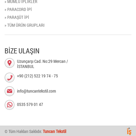
» MUMLU İPLİKLER
» PARACORD İPİ
» PARAŞÜT İPİ
» TÜM ÜRÜN GRUPLARI
BİZE ULAŞIN
Uzunçarşı Cad. No:29 Mercan /
İSTANBUL
+90 (212) 522 19 74 - 75
info@tuncantekstil.com
0535 579 01 47
© Tüm Hakları Saklıdır.
Tuncan Tekstil