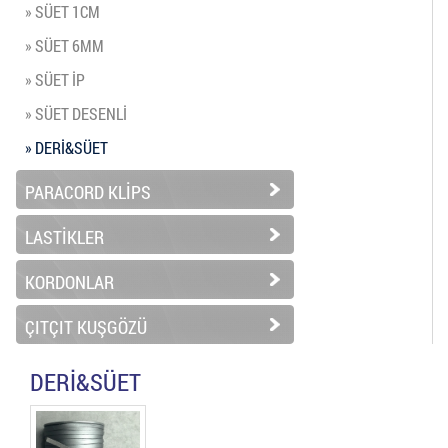
» SÜET 1CM
» SÜET 6MM
» SÜET İP
» SÜET DESENLİ
» DERİ&SÜET
PARACORD KLİPS
LASTİKLER
KORDONLAR
ÇITÇIT KUŞGÖZÜ
DERİ&SÜET