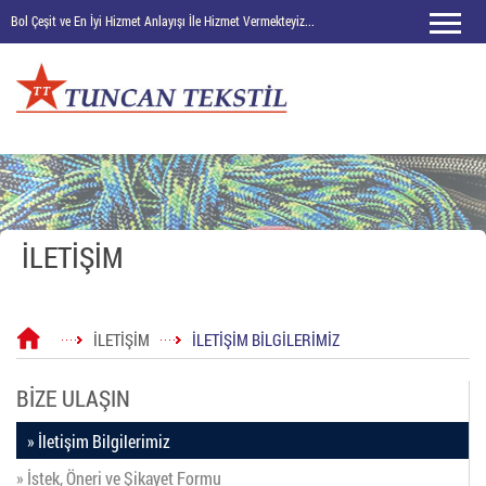
Bol Çeşit ve En İyi Hizmet Anlayışı İle Hizmet Vermekteyiz...
İLETİŞİM
İLETİŞİM
İLETİŞİM BİLGİLERİMİZ
BİZE ULAŞIN
» İletişim Bilgilerimiz
» İstek, Öneri ve Şikayet Formu